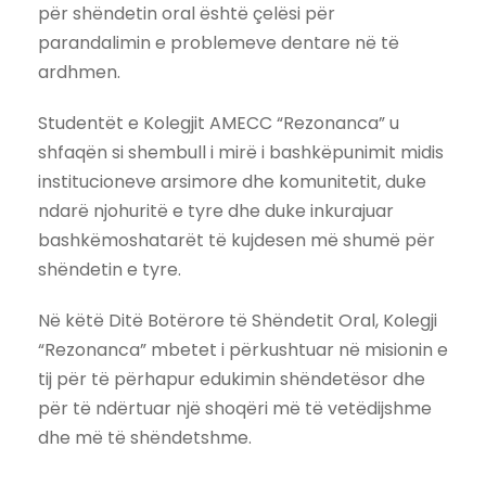
për shëndetin oral është çelësi për
parandalimin e problemeve dentare në të
ardhmen.
Studentët e Kolegjit AMECC “Rezonanca” u
shfaqën si shembull i mirë i bashkëpunimit midis
institucioneve arsimore dhe komunitetit, duke
ndarë njohuritë e tyre dhe duke inkurajuar
bashkëmoshatarët të kujdesen më shumë për
shëndetin e tyre.
Në këtë Ditë Botërore të Shëndetit Oral, Kolegji
“Rezonanca” mbetet i përkushtuar në misionin e
tij për të përhapur edukimin shëndetësor dhe
për të ndërtuar një shoqëri më të vetëdijshme
dhe më të shëndetshme.