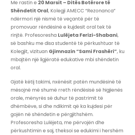
Me rastin e
20 Marsit – Ditës Botërore të
Shëndetit Oral
, Kolegji AMECC “Rezonanca”
ndërmori një nismë të veçantë për të
promovuar rëndësinë e kujdesit oral tek të
rinjtë. Profesoresha
Lulëjeta Ferizi-Shabani
,
së bashku me disa studentë të përkushtuar të
Kolegjit, vizituan
Gjimnazin “Sami Frashëri”
, ku
mbajtën një ligjëratë edukative mbi shëndetin
oral.
Gjatë këtij takimi, nxënësit patën mundësinë të
mësojnë më shumë rreth rëndësisë së higjienës
orale, mënyrës së duhur të pastrimit të
dhëmbëve, si dhe ndikimit që ka kujdesi për
gojën në shëndetin e përgjithshëm.
Profesoresha Lulëjeta, me përvojën dhe
përkushtimin e saj, theksoi se edukimi i hershëm