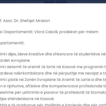
. Asoc. Dr. Shefqet Mrasori
 i Departamentit: Vlora Cakolli, prodekan për mësim
Departamentit:
imi i dijes, ideve kreative dhe shkencore të studentëve n
ardet evropiane.
mi i sistemit të arsimit të lartë në Kosovë me programin të
ardeve ndërkombëtare dhe në përputhje me nevojat e tregu
imi i plotë në Zonën Evropiane të Arsimit të Lartë si dhe
jen e njohurive, aftësive dhe kompetencave profesionale 
ueshme për ushtrimin e pavarur të profesionit të Stomatol
tjes shëndetësore në Kosovë.
itja e të graduarve për zhvillimin e karrierës dhe për va