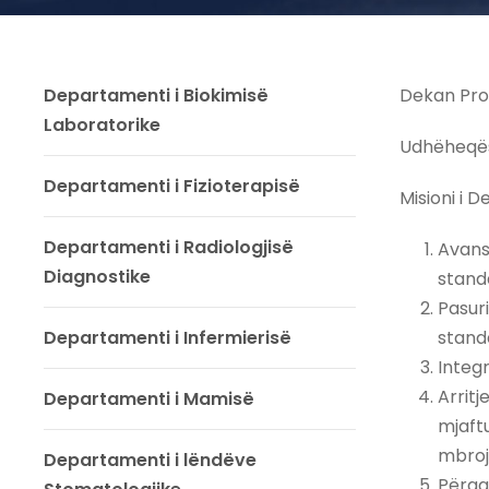
Departamenti i Biokimisë
Dekan Prof
Laboratorike
Udhëheqës
Departamenti i Fizioterapisë
Misioni i 
Departamenti i Radiologjisë
Avans
Diagnostike
stand
Pasuri
Departamenti i Infermierisë
stand
Integr
Arrit
Departamenti i Mamisë
mjaft
mbroj
Departamenti i lëndëve
Përgat