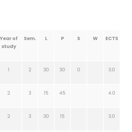
Year of
Sem.
L
P
S
W
ECTS
study
1
2
30
30
0
3.0
2
3
15
45
4.0
2
3
30
15
3.0