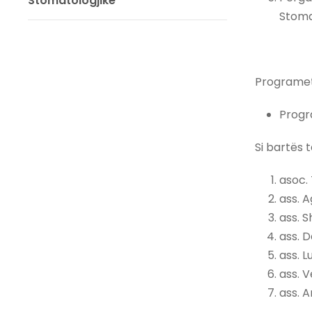
Stomatologjike
Stoma
Programet
Progr
Si bartës 
asoc. 
ass. A
ass. 
ass. 
ass. L
ass. 
ass. 