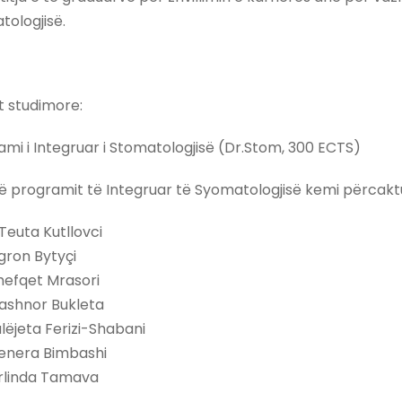
tologjisë.
 studimore:
ami i Integruar i Stomatologjisë (Dr.Stom, 300 ECTS)
të programit të Integruar të Syomatologjisë kemi përcakt
Teuta Kutllovci
gron Bytyçi
Shefqet Mrasori
Dashnor Bukleta
ulëjeta Ferizi-Shabani
Venera Bimbashi
Arlinda Tamava