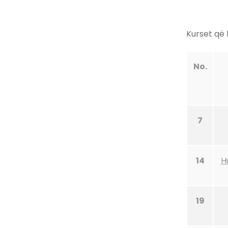
Kurset që 
No.
7
14
H
19