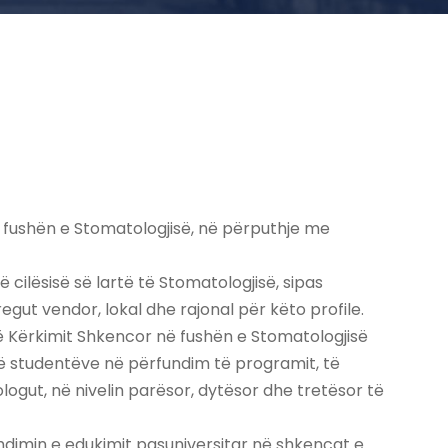
ë fushën e Stomatologjisë, në përputhje me
 cilësisë së lartë të Stomatologjisë, sipas
t vendor, lokal dhe rajonal për këto profile.
 të Kërkimit Shkencor në fushën e Stomatologjisë
të studentëve në përfundim të programit, të
ogut, në nivelin parësor, dytësor dhe tretësor të
zhdimin e edukimit pasuniversitar në shkencat e