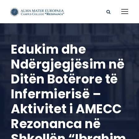
Edukim dhe
Ndërgjegjësim në
Ditën Botërore të
Infermierisë –
Aktivitet i AMECC
Rezonanca në
Shkollën “Ibrahim