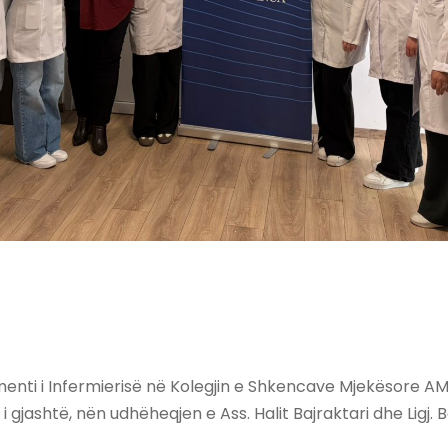
amenti i Infermierisë në Kolegjin e Shkencave Mjekësore 
gjashtë, nën udhëheqjen e Ass. Halit Bajraktari dhe Ligj. B