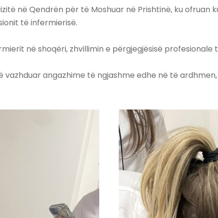
ë vizitë në Qendrën për të Moshuar në Prishtinë, ku ofruan
onit të infermierisë.
ermierit në shoqëri, zhvillimin e përgjegjësisë profesionale 
ë vazhduar angazhime të ngjashme edhe në të ardhmen, n