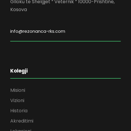
Glloku te Shelgjet ” Veternik ” 10000-Prishtinë,
Kosova
info@rezonanca-rks.com
Kolegji
Misioni
Vizioni
Historia
Akreditimi