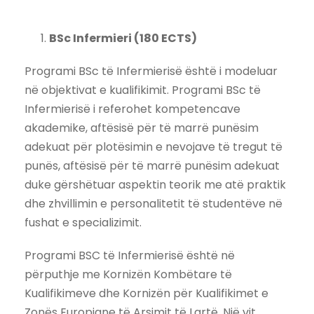
BSc Infermieri (180 ECTS)
Programi BSc të Infermierisë është i modeluar
në objektivat e kualifikimit. Programi BSc të
Infermierisë i referohet kompetencave
akademike, aftësisë për të marrë punësim
adekuat për plotësimin e nevojave të tregut të
punës, aftësisë për të marrë punësim adekuat
duke gërshëtuar aspektin teorik me atë praktik
dhe zhvillimin e personalitetit të studentëve në
fushat e specializimit.
Programi BSC të Infermierisë është në
përputhje me Kornizën Kombëtare të
Kualifikimeve dhe Kornizën për Kualifikimet e
Zonës Europiane të Arsimit të Lartë. Një vit