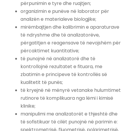
përpunimin e tyre dhe ruajtjen;
organizimin e punëve në laborator për
analizën e materialeve biologjike;
mirëmbajtjen dhe kalibrimin e aparaturave
të ndryshme dhe të analizatorëve,
përgatitjen e reagensave të nevojshëm për
përcaktimet kuantitative;
të punojnë në analizatorë dhe të
kontrollojnë rezultatet e fituara, me
zbatimin e principeve të kontrollës së
kualitetit të punës;
të kryejnë në mënyrë vetanake hulumtimet
rutinore të komplikuara nga lëmi i kimisë
klinike;
manipulimi me analizatorët e thjeshtë dhe
të sofistikuar të cilët punojnë në parimin e:
spektrometrisë, fluometrisë, polarimetrisë,