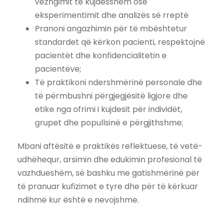
vëzhgimit të kujdesshëm ose
eksperimentimit dhe analizës së rreptë
Pranoni angazhimin për të mbështetur
standardet që kërkon pacienti, respektojnë
pacientët dhe konfidencialitetin e
pacientëve;
Të praktikoni ndershmërinë personale dhe
të përmbushni përgjegjësitë ligjore dhe
etike nga ofrimi i kujdesit për individët,
grupet dhe popullsinë e përgjithshme;
Mbani aftësitë e praktikës reflektuese, të vetë-
udhëhequr, arsimin dhe edukimin profesional të
vazhdueshëm, së bashku me gatishmërinë për
të pranuar kufizimet e tyre dhe për të kërkuar
ndihmë kur është e nevojshme.