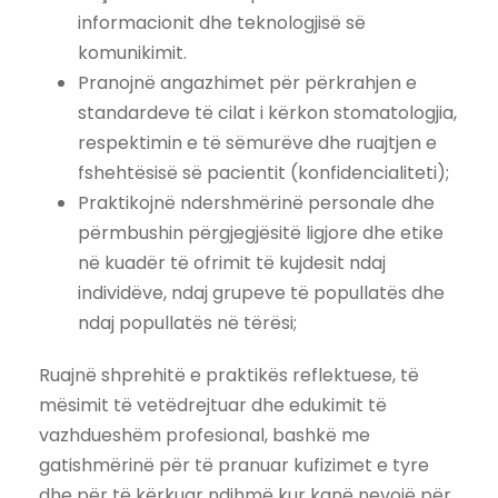
informacionit dhe teknologjisë së
komunikimit.
Pranojnë angazhimet për përkrahjen e
standardeve të cilat i kërkon stomatologjia,
respektimin e të sëmurëve dhe ruajtjen e
fshehtësisë së pacientit (konfidencialiteti);
Praktikojnë ndershmërinë personale dhe
përmbushin përgjegjësitë ligjore dhe etike
në kuadër të ofrimit të kujdesit ndaj
individëve, ndaj grupeve të popullatës dhe
ndaj popullatës në tërësi;
Ruajnë shprehitë e praktikës reflektuese, të
mësimit të vetëdrejtuar dhe edukimit të
vazhdueshëm profesional, bashkë me
gatishmërinë për të pranuar kufizimet e tyre
dhe për të kërkuar ndihmë kur kanë nevojë për