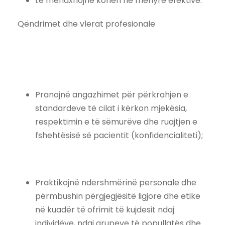
të menaxhojnë kohën në mënyrë efektive.
Qëndrimet dhe vlerat profesionale
Pranojnë angazhimet për përkrahjen e
standardeve të cilat i kërkon mjekësia,
respektimin e të sëmurëve dhe ruajtjen e
fshehtësisë së pacientit (konfidencialiteti);
Praktikojnë ndershmërinë personale dhe
përmbushin përgjegjësitë ligjore dhe etike
në kuadër të ofrimit të kujdesit ndaj
individëve, ndaj grupeve të popullatës dhe