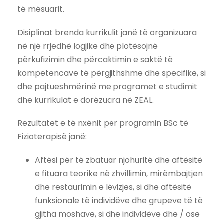
të mësuarit.
Disiplinat brenda kurrikulit janë të organizuara
në një rrjedhë logjike dhe plotësojnë
përkufizimin dhe përcaktimin e saktë të
kompetencave të përgjithshme dhe specifike, si
dhe pajtueshmërinë me programet e studimit
dhe kurrikulat e dorëzuara në ZEAL.
Rezultatet e të nxënit për programin BSc të
Fizioterapisë janë:
Aftësi për të zbatuar njohuritë dhe aftësitë
e fituara teorike në zhvillimin, mirëmbajtjen
dhe restaurimin e lëvizjes, si dhe aftësitë
funksionale të individëve dhe grupeve të të
gjitha moshave, si dhe individëve dhe / ose