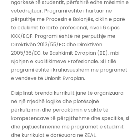
ngarkesë të studentit, përfshirë edhe mësimin e
vetëdrejtuar. Programi është i hartuar në
përputhje me Procesin e Bolonjës, ciklin e parë
të edukimit të lartë profesional, niveli 6 sipas
KKK/EQF. Programi është në përputhje me
Direktivën 2013/55/EC dhe Direktivën
2005/36/EC, të Bashkimit Evropian (BE), mbi
Njohjen e Kualifikimeve Profesionale. Si i tillë
programi është i krahasueshëm me programet
e vendeve të Unionit Evropian.
Disiplinat brenda kurrikulit janë të organizuara
në një rrjedhë logjike dhe plotësojnë
përkufizimin dhe përcaktimin e saktë të
kompetencave të përgjithshme dhe specifike, si
dhe pajtueshmërinë me programet e studimit
dhe kurrikulat e dorëzuara në ZEAL.