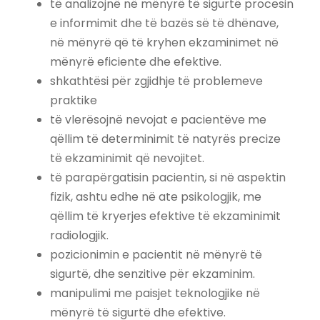
të analizojnë në mënyrë të sigurtë procesin
e informimit dhe të bazës së të dhënave,
në mënyrë që të kryhen ekzaminimet në
mënyrë eficiente dhe efektive.
shkathtësi për zgjidhje të problemeve
praktike
të vlerësojnë nevojat e pacientëve me
qëllim të determinimit të natyrës precize
të ekzaminimit që nevojitet.
të parapërgatisin pacientin, si në aspektin
fizik, ashtu edhe në ate psikologjik, me
qëllim të kryerjes efektive të ekzaminimit
radiologjik.
pozicionimin e pacientit në mënyrë të
sigurtë, dhe senzitive për ekzaminim.
manipulimi me paisjet teknologjike në
mënyrë të sigurtë dhe efektive.