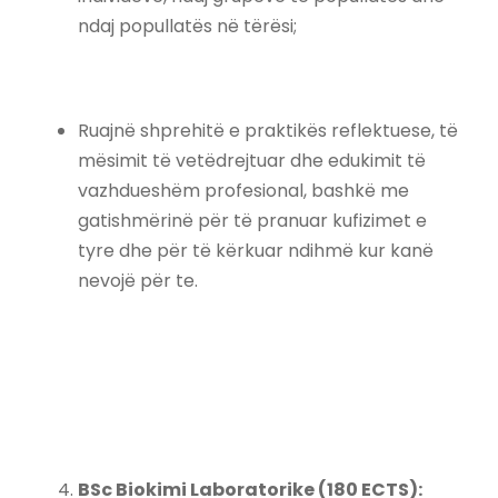
ndaj popullatës në tërësi;
Ruajnë shprehitë e praktikës reflektuese, të
mësimit të vetëdrejtuar dhe edukimit të
vazhdueshëm profesional, bashkë me
gatishmërinë për të pranuar kufizimet e
tyre dhe për të kërkuar ndihmë kur kanë
nevojë për te.
BSc Biokimi Laboratorike (180 ECTS):