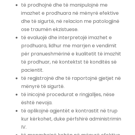
të prodhojnë dhe të manipulojnë me
imazhet e prodhuara në mënyrë efektive
dhe të sigurtë, në relacion me patologjinë
ose traumën ekzistuese.
të evaluojë dhe interpretojë imazhet e
prodhuara, lidhur me marrjen e vendimit
për pranueshmërinë e kualitetit të imazhit
të prodhuar, në kontektst të konditës së
pacientit.
të regjistrojnë dhe të raportojnë gjetjet në
mënyrë të sigurtë.
të inicojnë procedurat e ringjalljes, nëse
është nevoja.
të aplikojnë agjentët e kontrastit në trup
kur kërkohet, duke përfshirë administrimin
IV.