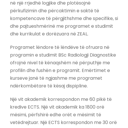
në një rrjedhë logjike dhe plotësojnë
përkufizimin dhe përcaktimin e saktë të
kompetencave të përgjithshme dhe specifike, si
dhe pajtueshmërinë me programet e studimit
dhe kurrikulat e dorëzuara në ZEAL.
Programet lëndore të lëndëve të ofruara në
programin e studimit BSc Radiologji Diagnostike
ofrojnë nivel të kënaqshëm në përputhje me
profilin dhe fushën e programit. Emërtimet e
kurseve janë të ngjashme me programet
ndërkombëtare të kësaj dispipline.
Një vit akademik korrespondon me 60 pikë të
kredive ECTS. Një vit akademik ka 1800 orë
mësimi, përfshirë edhe orët e mësimit të
vetëdrejtuar. Një ECTS korrespondon me 30 orë