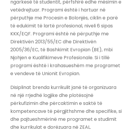
ngarkesë të studentit, përfshirë edhe mësimin e
vetëdrejtuar. Programi është i hartuar në
përputhje me Procesin e Bolonjës, ciklin e parë
të edukimit të lartë profesional, niveli 6 sipas
KKK/EQF. Programi është në përputhje me
Direktivën 2013/55/EC dhe Direktivën
2005/36/EC, të Bashkimit Evropian (BE), mbi
Njohjen e Kualifikimeve Profesionale. Si i tillë
programi është i krahasueshëm me programet
e vendeve të Unionit Evropian.
Disiplinat brenda kurrikulit janë të organizuara
në një rrjedhë logjike dhe plotësojnë
përkufizimin dhe përcaktimin e saktë të
kompetencave të përgjithshme dhe specifike, si
dhe pajtueshmërinë me programet e studimit
dhe kurrikulat e dorëzuara në ZEAL.