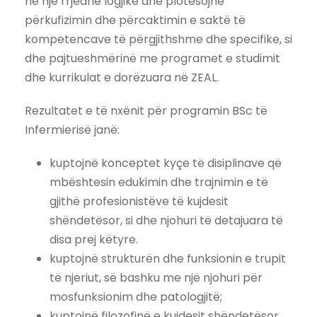
në një rrjedhë logjike dhe plotësojnë
përkufizimin dhe përcaktimin e saktë të
kompetencave të përgjithshme dhe specifike, si
dhe pajtueshmërinë me programet e studimit
dhe kurrikulat e dorëzuara në ZEAL.
Rezultatet e të nxënit për programin BSc të
Infermierisë janë:
kuptojnë konceptet kyçe të disiplinave që
mbështesin edukimin dhe trajnimin e të
gjithë profesionistëve të kujdesit
shëndetësor, si dhe njohuri të detajuara të
disa prej këtyre.
kuptojnë strukturën dhe funksionin e trupit
të njeriut, së bashku me një njohuri për
mosfunksionim dhe patologjitë;
kuptojnë filozofinë e kujdesit shëndetësor