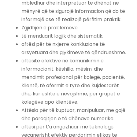
mbledhur dhe interpretuar të dhënat në
mënyrë që të sigurojë informacion që do të
informojë ose të realizojë përfitim praktik.
Zgjidhjen e problemeve
të menduarit logjik dhe sistematik;
aftësi për të nxjerrë konkluzione të
arsyetuara dhe gjykimeve të qëndrueshme.
aftësitë efektive në komunikimin e
informacionit, këshilla, mësim, dhe
mendimit profesional për kolegë, pacientë,
klientë, të afërmit e tyre dhe kujdestarët
dhe, kur është e nevojshme, për grupet e
kolegëve apo klientëve.
Aftësia për të kuptuar, manipuluar, me gojë
dhe paraqitjen e të dhënave numerike.
aftësi për t’u angazhuar me teknologji,
veçanërisht efektiv përdorimin efikas të