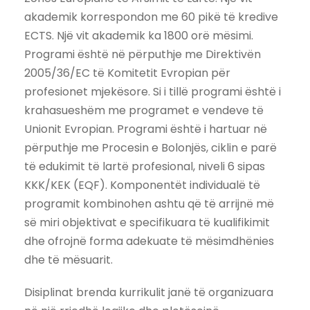
akademik korrespondon me 60 pikë të kredive
ECTS. Një vit akademik ka 1800 orë mësimi.
Programi është në përputhje me Direktivën
2005/36/EC të Komitetit Evropian për
profesionet mjekësore. Si i tillë programi është i
krahasueshëm me programet e vendeve të
Unionit Evropian. Programi është i hartuar në
përputhje me Procesin e Bolonjës, ciklin e parë
të edukimit të lartë profesional, niveli 6 sipas
KKK/KEK (EQF). Komponentët individualë të
programit kombinohen ashtu që të arrijnë më
së miri objektivat e specifikuara të kualifikimit
dhe ofrojnë forma adekuate të mësimdhënies
dhe të mësuarit.
Disiplinat brenda kurrikulit janë të organizuara