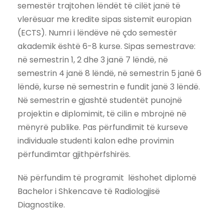
semestër trajtohen lëndët të cilët janë të
vlerësuar me kredite sipas sistemit europian
(ECTS). Numri i lëndëve në çdo semestër
akademik është 6-8 kurse. Sipas semestrave:
në semestrin 1, 2 dhe 3 janë 7 lëndë, në
semestrin 4 janë 8 lëndë, në semestrin 5 janë 6
lëndë, kurse në semestrin e fundit janë 3 lëndë.
Në semestrin e gjashtë studentët punojnë
projektin e diplomimit, të cilin e mbrojnë në
mënyrë publike. Pas përfundimit të kurseve
individuale studenti kalon edhe provimin
përfundimtar gjithpërfshirës.
Në përfundim të programit lëshohet diplomë
Bachelor i Shkencave të Radiologjisë
Diagnostike.