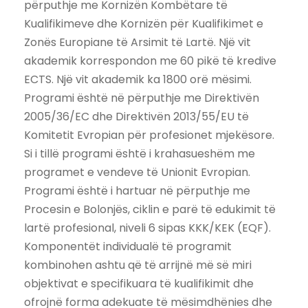
përputhje me Kornizën Kombëtare të
Kualifikimeve dhe Kornizën për Kualifikimet e
Zonës Europiane të Arsimit të Lartë. Një vit
akademik korrespondon me 60 pikë të kredive
ECTS. Një vit akademik ka 1800 orë mësimi.
Programi është në përputhje me Direktivën
2005/36/EC dhe Direktivën 2013/55/EU të
Komitetit Evropian për profesionet mjekësore.
Si i tillë programi është i krahasueshëm me
programet e vendeve të Unionit Evropian.
Programi është i hartuar në përputhje me
Procesin e Bolonjës, ciklin e parë të edukimit të
lartë profesional, niveli 6 sipas KKK/KEK (EQF).
Komponentët individualë të programit
kombinohen ashtu që të arrijnë më së miri
objektivat e specifikuara të kualifikimit dhe
ofrojnë forma adekuate të mësimdhënies dhe