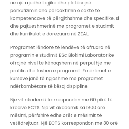
në një rrjedhë logjike dhe plotësojnë
përkufizimin dhe përcaktimin e saktë të
kompetencave të përgjithshme dhe specifike, si
dhe pajtueshmërinë me programet e studimit
dhe kurrikulat e dorëzuara në ZEAL.
Programet lëndore të lëndëve të ofruara në
programin e studimit BSc Biokimi Laboratorike
ofrojnë nivel të kënaqshëm në përputhje me
profilin dhe fushën e programit. Emërtimet e
kurseve janë të ngjashme me programet
ndërkombëtare të kësaj dispipline.
Një vit akademik korrespondon me 60 pikë të
kredive ECTS. Një vit akademik ka 1800 orë
mësimi, përfshirë edhe orët e mësimit të
vetëdrejtuar. Një ECTS korrespondon me 30 orë