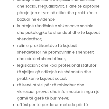
dhe social, rreguallativat, si dhe të kuptojnë
përcjelljen e tyre në etikë dhe praktikën e
bazuar në evidencë;
kuptojnë rëndësinë e shkencave sociale
dhe psikologjike të shëndetit dhe të kujdesit
shëndetësor;
rolin e praktikantëve të kujdesit
shëndetësor në promovimin e shëndetit
dhe edukimi shëndetësor;
legjislacionit dhe kodi profesional statutor
të sjelljes që ndikojnë në shëndetin dhe
praktikën e kujdesit social.
të kenë aftësi për të mbledhur dhe
vlerësuar provat dhe informacionin nga një
gamë të gjerë të burimeve;
aftësi për të përdorur metoda për të