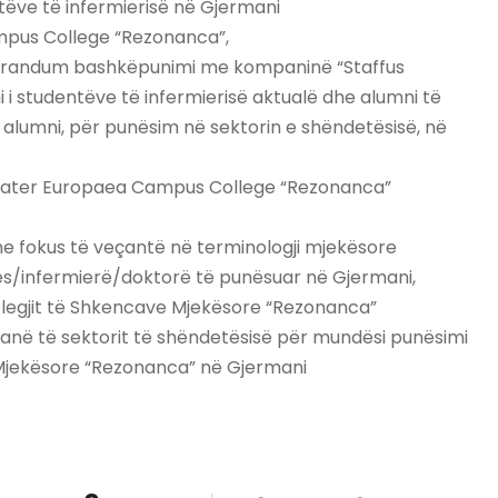
ëve të infermierisë në Gjermani
ampus College “Rezonanca”,
randum bashkëpunimi me kompaninë “Staffus
 i studentëve të infermierisë aktualë dhe alumni të
 alumni, për punësim në sektorin e shëndetësisë, në
 Mater Europaea Campus College “Rezonanca”
me fokus të veçantë në terminologji mjekësore
rues/infermierë/doktorë të punësuar në Gjermani,
Kolegjit të Shkencave Mjekësore “Rezonanca”
në të sektorit të shëndetësisë për mundësi punësimi
 Mjekësore “Rezonanca” në Gjermani