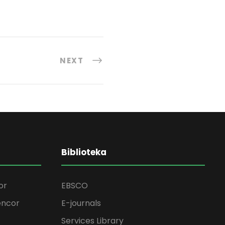
NEXT
Biblioteka
or
EBSCO
encor
E-journals
Services Library