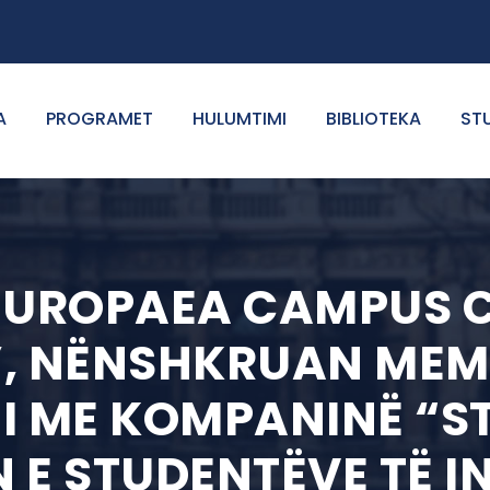
A
PROGRAMET
HULUMTIMI
BIBLIOTEKA
ST
EUROPAEA CAMPUS 
”, NËNSHKRUAN ME
I ME KOMPANINË “S
 E STUDENTËVE TË I