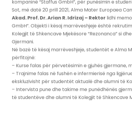
kompaninë “Staffus GmbH”, për punësimin e student
Sot, më datë 20 prill 2021, Alma Mater Europaea C
Akad. Prof. Dr. Arian R. Idrizaj – Rektor
lidhi memo
GmbH”. Objekti i kësaj marrëveshjeje është rekrutimi
Kolegjit të Shkencave Mjekësore “Rezonanca” si dhe
Gjermani.
Në bazë të kësaj marrëveshjeje, studentët e Alma
përfitojnë:
– Kurse falas për përvetësimin e gjuhës gjermane, 
– Trajnime falas në fushën e infermierisë nga ligjë
ekskluzivisht për studentët aktualë dhe alumni të 
– Intervista pune dhe takime me punëdhënës gjerma
të studentëve dhe alumni të Kolegjit të Shkencave