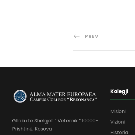
PREV
Kolegji
Misioni
Glloku te Shelgjet ” Veternik ” 10000-
Vizioni
Prishtinë, Kosova
Historia