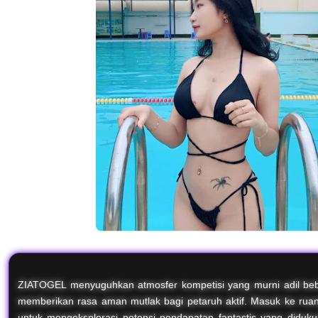
ZIATOGEL menyuguhkan atmosfer kompetisi yang murni adil beb
memberikan rasa aman mutlak bagi petaruh aktif. Masuk ke rua
untuk mengeksplorasi potensi pendapatan fantastis yang diduk