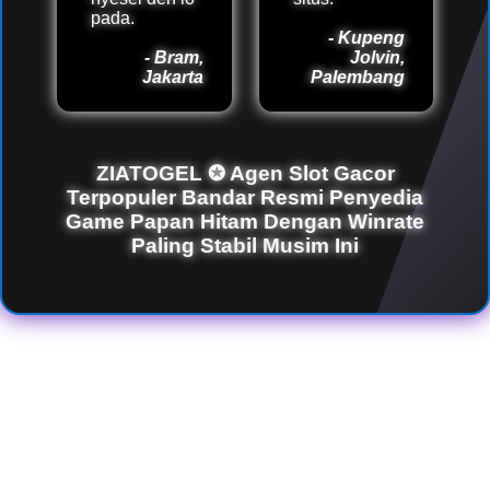
pada.
- Kupeng
- Bram,
Jolvin,
Jakarta
Palembang
ZIATOGEL ✪ Agen Slot Gacor
Terpopuler Bandar Resmi Penyedia
Game Papan Hitam Dengan Winrate
Paling Stabil Musim Ini