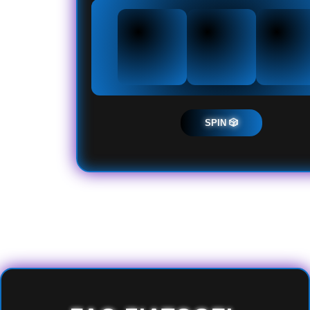
SPIN 🎲
Loading...