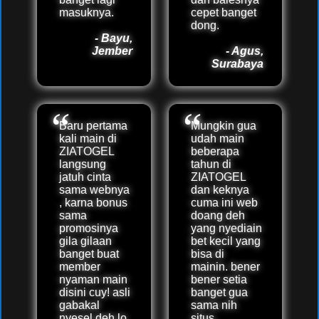
masuknya.
cepet banget
dong.
- Bayu,
Jember
- Agus,
Surabaya
Baru pertama
Mungkin gua
kali main di
udah main
ZIATOGEL
beberapa
langsung
tahun di
jatuh cinta
ZIATOGEL
sama webnya
dan keknya
, karna bonus
cuma ini web
sama
doang deh
promosinya
yang nyediain
gila gilaan
bet kecil yang
banget buat
bisa di
member
mainin. bener
nyaman main
bener setia
disini cuy! asli
banget gua
gabakal
sama nih
nyesel deh lo
situs.