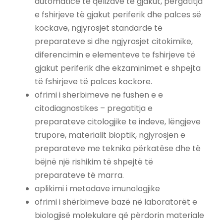
automaticë te qelizave te gjakut, përgatitja
e fshirjeve të gjakut periferik dhe palces së
kockave, ngjyrosjet standarde të
preparateve si dhe ngjyrosjet citokimike,
diferencimin e elementeve te fshirjeve të
gjakut periferik dhe ekzaminimet e shpejta
të fshirjeve të palces kockore.
ofrimi i sherbimeve ne fushen e e
citodiagnostikes – pregatitja e
preparateve citologjike te indeve, lëngjeve
trupore, materialit bioptik, ngjyrosjen e
preparateve me teknika përkatëse dhe të
bëjnë një rishikim të shpejtë të
preparateve të marra.
aplikimi i metodave imunologjike
ofrimi i shërbimeve bazë në laboratorët e
biologjisë molekulare që përdorin materiale