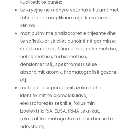
kualitetit të punës;
të kryejnë në mënyrë vetanake hulumtimet
rutinore të komplikuara nga lëmi i kimisë
klinike;
manipulimi me analizatorët e thjeshtë dhe
të sofistikuar të cilët punojnë në parimin e:
spektrometrisë, fluometrisë, polarimetrisë,
nefelometrisë, turbidimetrisë,
densiometrisë,, spektrometrisë së
absorbimit atomik, kromatografisë gazore,
etj.
metodat e separacionit, izolimit dhe
identifikimit të biomolekulave,
elektroforezës teknike, fokusimin
izoelektrik: RIA, ELISA, IRMA teknikat,
teknikat kromatografike me sorbensë të
ndryshëm;