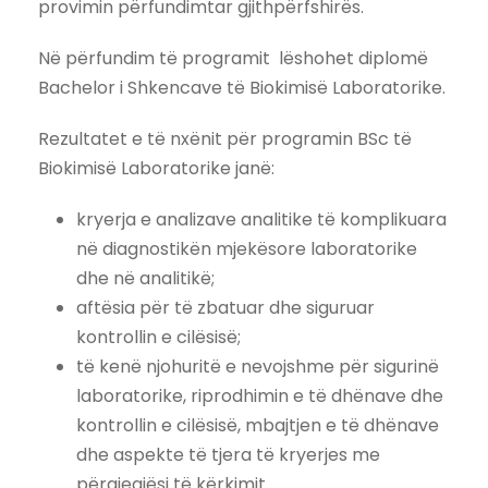
provimin përfundimtar gjithpërfshirës.
Në përfundim të programit lëshohet diplomë
Bachelor i Shkencave të Biokimisë Laboratorike.
Rezultatet e të nxënit për programin BSc të
Biokimisë Laboratorike janë:
kryerja e analizave analitike të komplikuara
në diagnostikën mjekësore laboratorike
dhe në analitikë;
aftësia për të zbatuar dhe siguruar
kontrollin e cilësisë;
të kenë njohuritë e nevojshme për sigurinë
laboratorike, riprodhimin e të dhënave dhe
kontrollin e cilësisë, mbajtjen e të dhënave
dhe aspekte të tjera të kryerjes me
përgjegjësi të kërkimit.