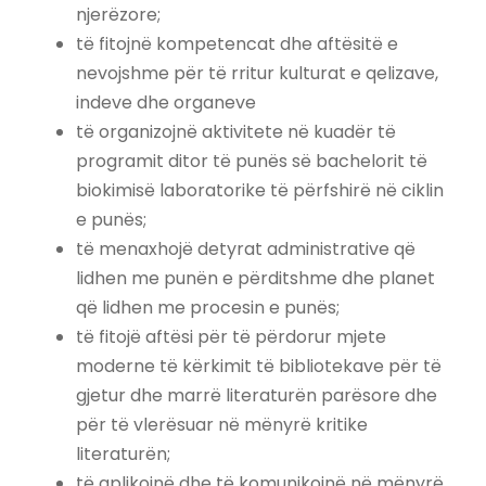
njerëzore;
të fitojnë kompetencat dhe aftësitë e
nevojshme për të rritur kulturat e qelizave,
indeve dhe organeve
të organizojnë aktivitete në kuadër të
programit ditor të punës së bachelorit të
biokimisë laboratorike të përfshirë në ciklin
e punës;
të menaxhojë detyrat administrative që
lidhen me punën e përditshme dhe planet
që lidhen me procesin e punës;
të fitojë aftësi për të përdorur mjete
moderne të kërkimit të bibliotekave për të
gjetur dhe marrë literaturën parësore dhe
për të vlerësuar në mënyrë kritike
literaturën;
të aplikojnë dhe të komunikojnë në mënyrë