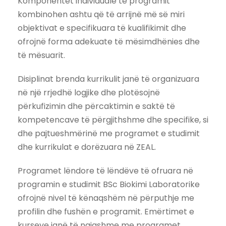
Komponentët individualë të programit
kombinohen ashtu që të arrijnë më së miri
objektivat e specifikuara të kualifikimit dhe
ofrojnë forma adekuate të mësimdhënies dhe
të mësuarit.
Disiplinat brenda kurrikulit janë të organizuara
në një rrjedhë logjike dhe plotësojnë
përkufizimin dhe përcaktimin e saktë të
kompetencave të përgjithshme dhe specifike, si
dhe pajtueshmërinë me programet e studimit
dhe kurrikulat e dorëzuara në ZEAL.
Programet lëndore të lëndëve të ofruara në
programin e studimit BSc Biokimi Laboratorike
ofrojnë nivel të kënaqshëm në përputhje me
profilin dhe fushën e programit. Emërtimet e
kurseve janë të ngjashme me programet