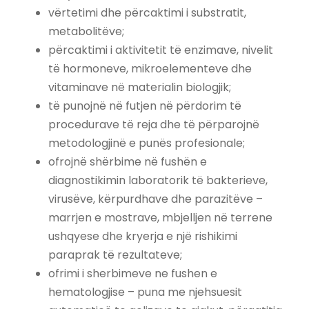
vërtetimi dhe përcaktimi i substratit,
metabolitëve;
përcaktimi i aktivitetit të enzimave, nivelit
të hormoneve, mikroelementeve dhe
vitaminave në materialin biologjik;
të punojnë në futjen në përdorim të
procedurave të reja dhe të përparojnë
metodologjinë e punës profesionale;
ofrojnë shërbime në fushën e
diagnostikimin laboratorik të bakterieve,
virusëve, kërpurdhave dhe parazitëve –
marrjen e mostrave, mbjelljen në terrene
ushqyese dhe kryerja e një rishikimi
paraprak të rezultateve;
ofrimi i sherbimeve ne fushen e
hematologjise – puna me njehsuesit