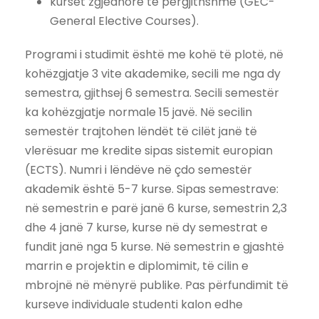
kurset zgjedhore të përgjithshme (GEC-
General Elective Courses).
Programi i studimit është me kohë të plotë, në
kohëzgjatje 3 vite akademike, secili me nga dy
semestra, gjithsej 6 semestra. Secili semestër
ka kohëzgjatje normale 15 javë. Në secilin
semestër trajtohen lëndët të cilët janë të
vlerësuar me kredite sipas sistemit europian
(ECTS). Numri i lëndëve në çdo semestër
akademik është 5-7 kurse. Sipas semestrave:
në semestrin e parë janë 6 kurse, semestrin 2,3
dhe 4 janë 7 kurse, kurse në dy semestrat e
fundit janë nga 5 kurse. Në semestrin e gjashtë
marrin e projektin e diplomimit, të cilin e
mbrojnë në mënyrë publike. Pas përfundimit të
kurseve individuale studenti kalon edhe