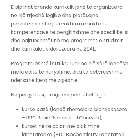
Disiplinat brenda kurrikulit janë të organizuara
në një rrjedhë logjike dhe plotësojnë
përkufizimin dhe përcaktimin e saktë të
kompetencave të përgjithshme dhe specifike, si
dhe pajtueshmërinë me programet e studimit
dhe kurrikulat e dorëzuara në ZEAL.
Programi është i strukturuar në një sërë lëndësh
me kredite të ndryshme, disa të detyrueshme
ndërsa të tjera me zgjedhje.
Në përgjithësi, programi përbëhet nga:
kurse bazë (lëndë themelore biomjekësore
– BBC Basic Biomedical Courses);
kurset në relacion me biokiminë
laboratorike (BLC Biochemistry Laboratori