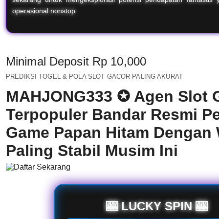
operasional nonstop.
Price:
Minimal Deposit Rp 10,000
PREDIKSI TOGEL & POLA SLOT GACOR PALING AKURAT
MAHJONG333 ✪ Agen Slot 
Terpopuler Bandar Resmi P
Game Papan Hitam Dengan 
Paling Stabil Musim Ini
🎰 LUCKY SPIN 🎰