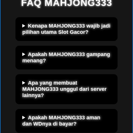
FAQ MAHJONG333
Kenapa MAHJONG333 wajib jadi
pilihan utama Slot Gacor?
Apakah MAHJONG333 gampang
menang?
Apa yang membuat
MAHJONG333 unggul dari server
lainnya?
Apakah MAHJONG333 aman
dan WDnya di bayar?